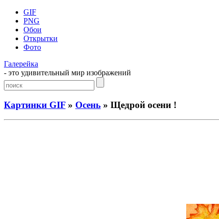
GIF
PNG
Обои
Открытки
Фото
Галерейка
- это удивительный мир изображений
Картинки GIF
»
Осень
» Щедрой осени !