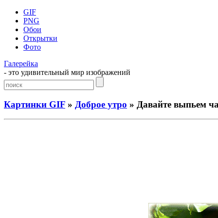
GIF
PNG
Обои
Открытки
Фото
Галерейка
- это удивительный мир изображений
Картинки GIF
»
Доброе утро
» Давайте выпьем ча