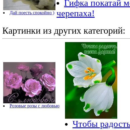
Гифка покатай м
черепаха!
Дай поесть спокойно )
Картинки из других категорий:
Розовые розы с любовью
Чтобы радость