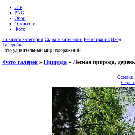
GIF
PNG
Обои
Открытки
Фото
Показать категории
Скрыть категории
Регистрация
Вход
Галерейка
- это удивительный мир изображений
Фото галерея
»
Природа
» Лесная природа, дерев
Ссылки 
Скрыт