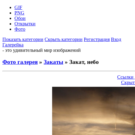
GIF
PNG
Обои
Открытки
Фото
Показать категории
Скрыть категории
Регистрация
Вход
Галерейка
- это удивительный мир изображений
Фото галерея
»
Закаты
» Закат, небо
Ссылки 
Скрыт