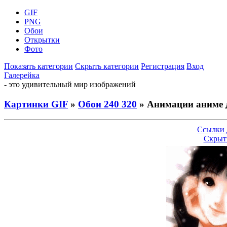
GIF
PNG
Обои
Открытки
Фото
Показать категории
Скрыть категории
Регистрация
Вход
Галерейка
- это удивительный мир изображений
Картинки GIF
»
Обои 240 320
» Анимации аниме 
Ссылки 
Скрыт