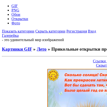
GIF
PNG
Обои
Открытки
Фото
Показать категории
Скрыть категории
Регистрация
Вход
Галерейка
- это удивительный мир изображений
Картинки GIF
»
Лето
» Прикольные открытки пр
Ссылки 
Скрыт