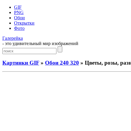
GIF
PNG
Обои
Открытки
Фото
Галерейка
- это удивительный мир изображений
Картинки GIF
»
Обои 240 320
» Цветы, розы, раз