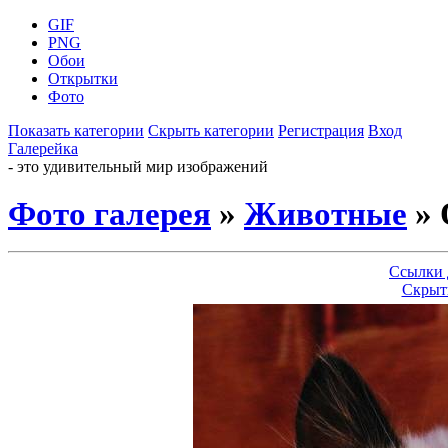
GIF
PNG
Обои
Открытки
Фото
Показать категории
Скрыть категории
Регистрация
Вход
Галерейка
- это удивительный мир изображений
Фото галерея
»
Животные
» 
Ссылки 
Скрыт