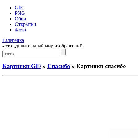
GIF
PNG
Обои
Открытки
Фото
Галерейка
- это удивительный мир изображений
Картинки GIF
»
Спасибо
» Картинки спасибо