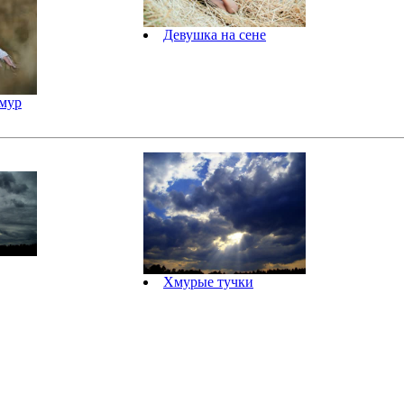
Девушка на сене
амур
Хмурые тучки