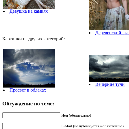
Девушка на камнях
Деревенский гл
Картинки из других категорий:
Вечерние тучи
Просвет в облаках
Обсуждение по теме:
Имя (обязательно)
E-Mail (не публикуется) (обязательно)