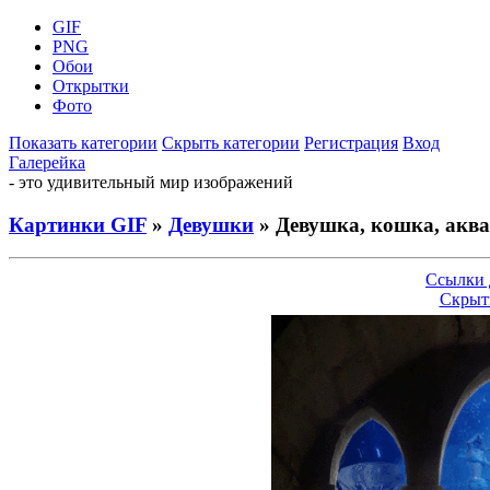
GIF
PNG
Обои
Открытки
Фото
Показать категории
Скрыть категории
Регистрация
Вход
Галерейка
- это удивительный мир изображений
Картинки GIF
»
Девушки
» Девушка, кошка, акв
Ссылки 
Скрыт