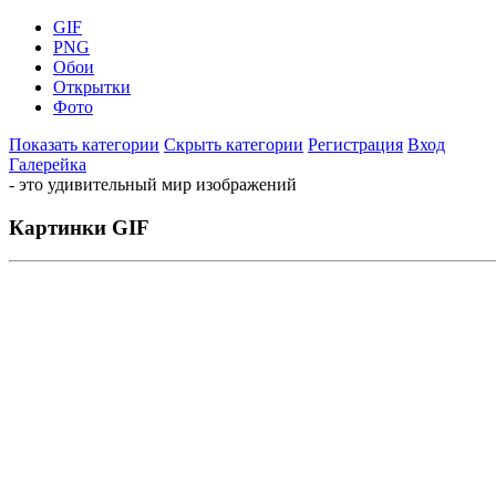
GIF
PNG
Обои
Открытки
Фото
Показать категории
Скрыть категории
Регистрация
Вход
Галерейка
- это удивительный мир изображений
Картинки GIF