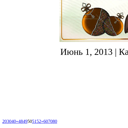
Июнь 1, 2013
| К
20
30
40
«
48
49
50
51
52
»
60
70
80