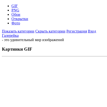
GIF
PNG
Обои
Открытки
Фото
Показать категории
Скрыть категории
Регистрация
Вход
Галерейка
- это удивительный мир изображений
Картинки GIF