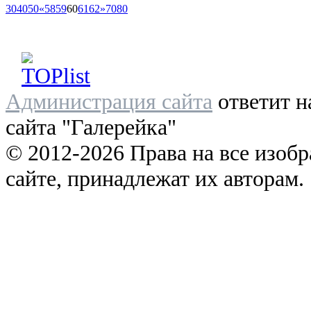
30
40
50
«
58
59
60
61
62
»
70
80
Администрация сайта
ответит н
сайта "Галерейка"
© 2012-2026 Права на все изоб
сайте, принадлежат их авторам.