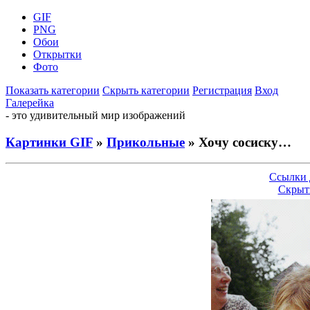
GIF
PNG
Обои
Открытки
Фото
Показать категории
Скрыть категории
Регистрация
Вход
Галерейка
- это удивительный мир изображений
Картинки GIF
»
Прикольные
» Хочу сосиску…
Ссылки 
Скрыт