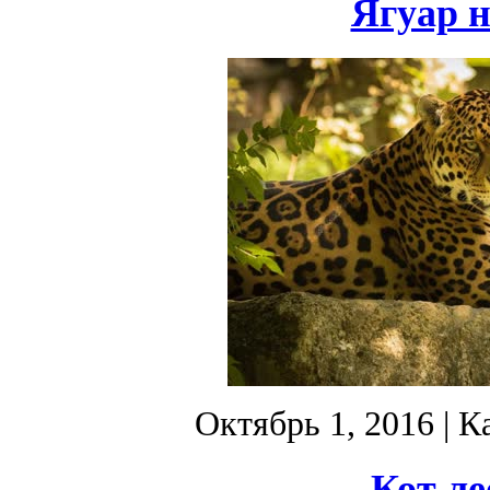
Ягуар н
Октябрь 1, 2016
| К
Кот ле