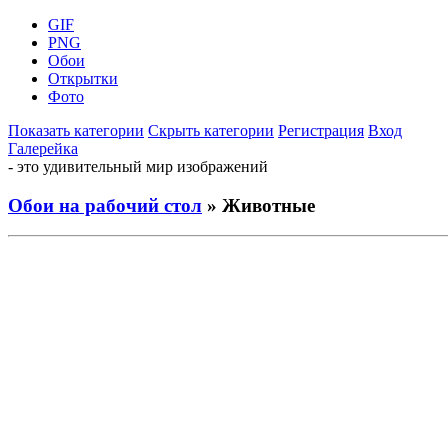
GIF
PNG
Обои
Открытки
Фото
Показать категории
Скрыть категории
Регистрация
Вход
Галерейка
- это удивительный мир изображений
Обои на рабочий стол
» Животные