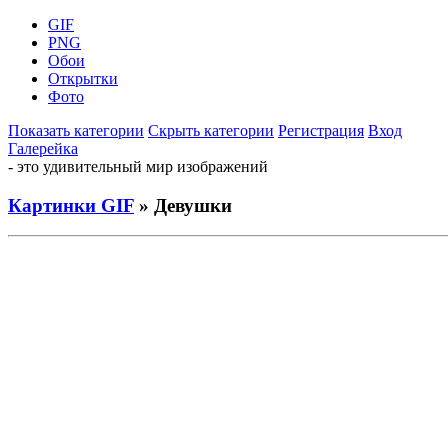
GIF
PNG
Обои
Открытки
Фото
Показать категории
Скрыть категории
Регистрация
Вход
Галерейка
- это удивительный мир изображений
Картинки GIF
» Девушки