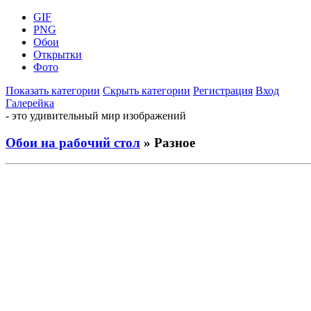
GIF
PNG
Обои
Открытки
Фото
Показать категории
Скрыть категории
Регистрация
Вход
Галерейка
- это удивительный мир изображений
Обои на рабочий стол
» Разное