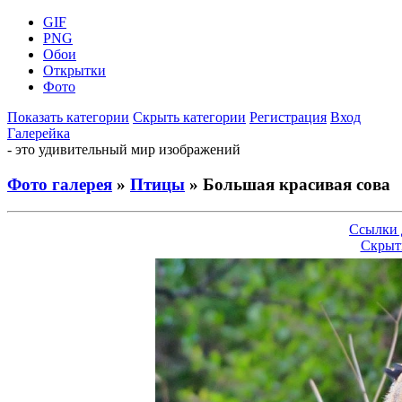
GIF
PNG
Обои
Открытки
Фото
Показать категории
Скрыть категории
Регистрация
Вход
Галерейка
- это удивительный мир изображений
Фото галерея
»
Птицы
» Большая красивая сова
Ссылки 
Скрыт