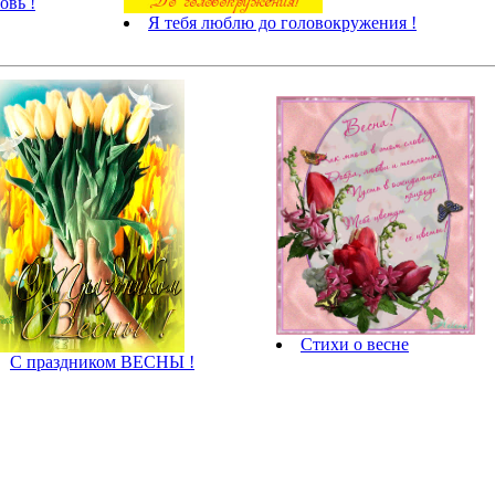
овь !
Я тебя люблю до головокружения !
Стихи о весне
С праздником ВЕСНЫ !