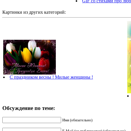
GIF со стихами про люб
Картинки из других категорий:
С праздником весны ! Милые женщины !
Обсуждение по теме:
Имя (обязательно)
E-Mail (не публикуется) (обязательно)