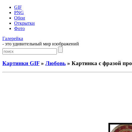
GIF
PNG
Обои
Открытки
Фото
Галерейка
- это удивительный мир изображений
Картинки GIF
»
Любовь
» Картинка с фразой пр