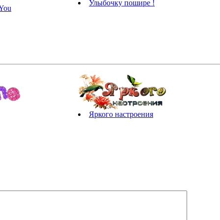
Улыбочку пошире !
You
Яркого настроения