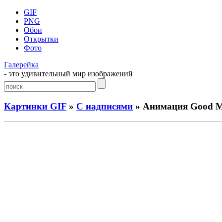
GIF
PNG
Обои
Открытки
Фото
Галерейка
- это удивительный мир изображений
Картинки GIF
»
С надписями
» Анимация Good M