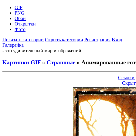
GIF
PNG
Обои
Открытки
Фото
Показать категории
Скрыть категории
Регистрация
Вход
Галерейка
- это удивительный мир изображений
Картинки GIF
»
Страшные
» Анимированные гот
Ссылки 
Скрыт