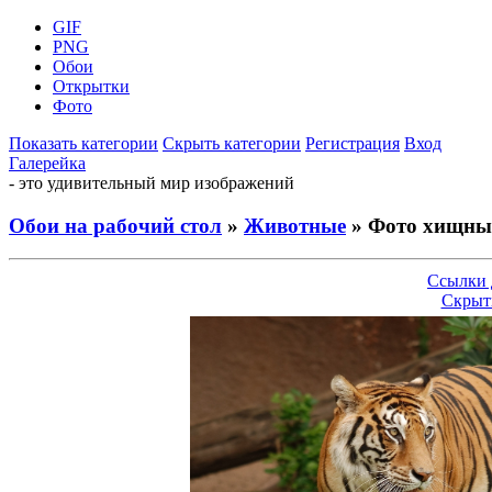
GIF
PNG
Обои
Открытки
Фото
Показать категории
Скрыть категории
Регистрация
Вход
Галерейка
- это удивительный мир изображений
Обои на рабочий стол
»
Животные
» Фото хищных
Ссылки 
Скрыт