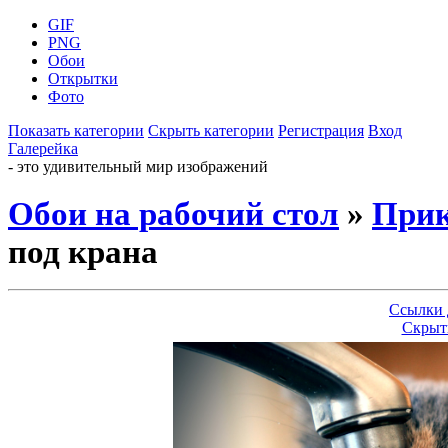
GIF
PNG
Обои
Открытки
Фото
Показать категории
Скрыть категории
Регистрация
Вход
Галерейка
- это удивительный мир изображений
Обои на рабочий стол
»
При
под крана
Ссылки 
Скрыт