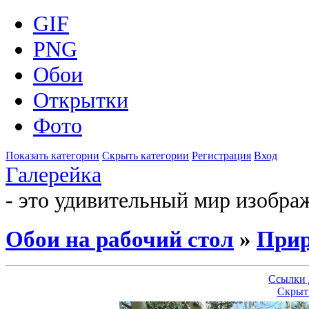
GIF
PNG
Обои
Открытки
Фото
Показать категории
Скрыть категории
Регистрация
Вход
Галерейка
- это удивительный мир изобра
Обои на рабочий стол
»
Прир
Ссылки 
Скрыт