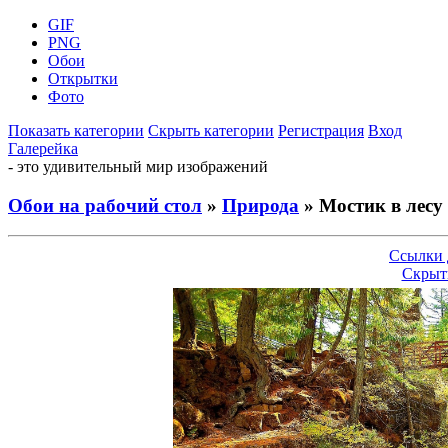
GIF
PNG
Обои
Открытки
Фото
Показать категории
Скрыть категории
Регистрация
Вход
Галерейка
- это удивительный мир изображений
Обои на рабочий стол
»
Природа
» Мостик в лесу 
Ссылки 
Скрыт