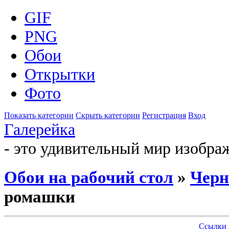
GIF
PNG
Обои
Открытки
Фото
Показать категории
Скрыть категории
Регистрация
Вход
Галерейка
- это удивительный мир изобра
Обои на рабочий стол
»
Черн
ромашки
Ссылки 