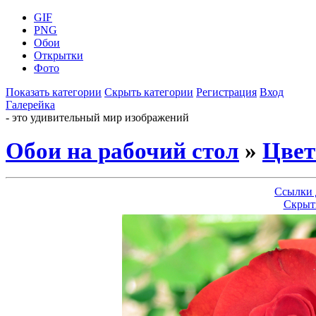
GIF
PNG
Обои
Открытки
Фото
Показать категории
Скрыть категории
Регистрация
Вход
Галерейка
- это удивительный мир изображений
Обои на рабочий стол
»
Цве
Ссылки 
Скрыт