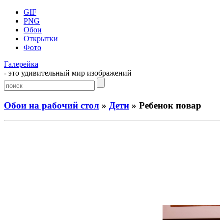
GIF
PNG
Обои
Открытки
Фото
Галерейка
- это удивительный мир изображений
Обои на рабочий стол
»
Дети
» Ребенок повар