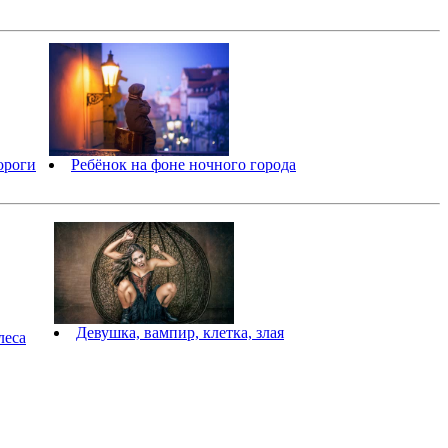
ороги
Ребёнок на фоне ночного города
Девушка, вампир, клетка, злая
леса