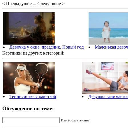
< Предыдущие ... Следующие >
Девочка у окна, праздник, Новый год
Маленькая девоч
Картинки из других категорий:
Теннисистка с ракеткой
Девушка занимаетс
Обсуждение по теме:
Имя (обязательно)