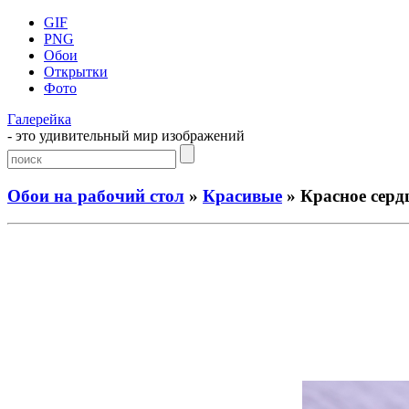
GIF
PNG
Обои
Открытки
Фото
Галерейка
- это удивительный мир изображений
Обои на рабочий стол
»
Красивые
» Красное серд