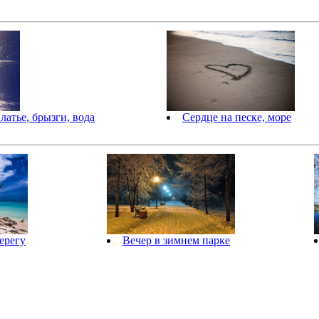
латье, брызги, вода
Сердце на песке, море
ерегу
Вечер в зимнем парке