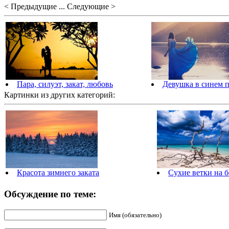
< Предыдущие ... Следующие >
Пара, силуэт, закат, любовь
Девушка в синем п
Картинки из других категорий:
Красота зимнего заката
Сухие ветки на б
Обсуждение по теме:
Имя (обязательно)