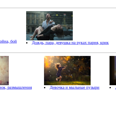
ойна, бой
Дождь, пара, девушка на руках парня, крик
нок, размышления
Девочка и мыльные пузыри