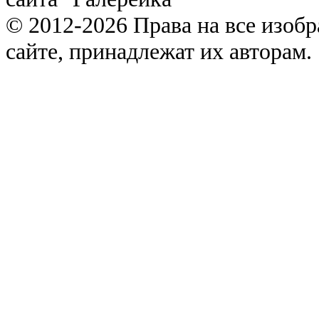
© 2012-2026 Права на все изоб
сайте, принадлежат их авторам.