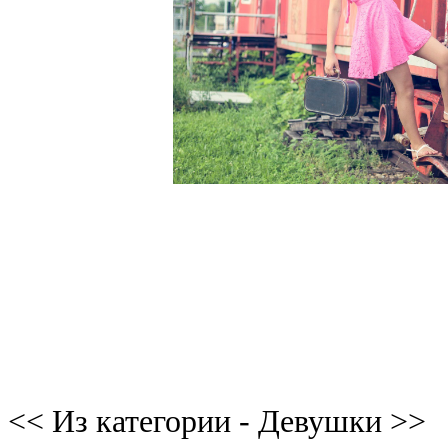
<< Из категории - Девушки >>