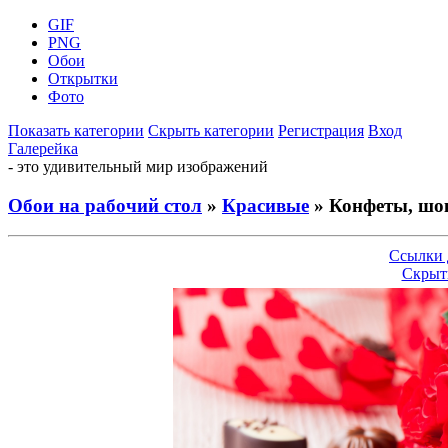
GIF
PNG
Обои
Открытки
Фото
Показать категории
Скрыть категории
Регистрация
Вход
Галерейка
- это удивительный мир изображений
Обои на рабочий стол
»
Красивые
» Конфеты, шок
Ссылки 
Скрыт