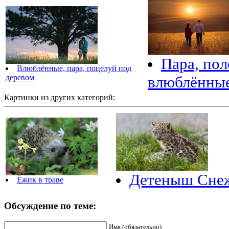
Пара, пол
Влюблённые, пара, поцелуй под
деревом
влюблённы
Картинки из других категорий:
Детеныш Снеж
Ёжик в траве
Обсуждение по теме:
Имя (обязательно)