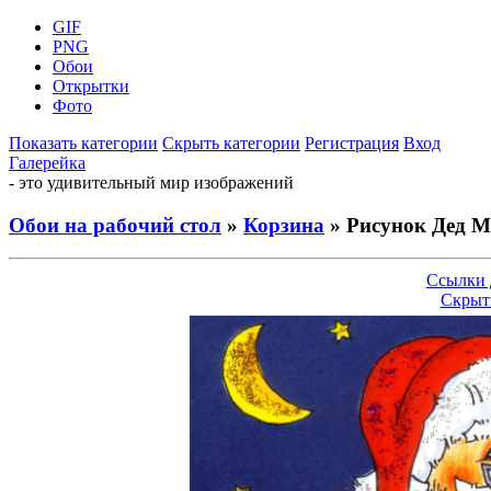
GIF
PNG
Обои
Открытки
Фото
Показать категории
Скрыть категории
Регистрация
Вход
Галерейка
- это удивительный мир изображений
Обои на рабочий стол
»
Корзина
» Рисунок Дед М
Ссылки 
Скрыт