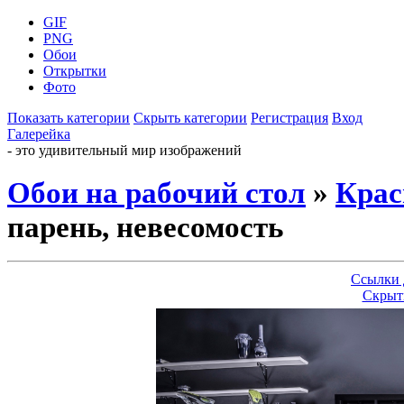
GIF
PNG
Обои
Открытки
Фото
Показать категории
Скрыть категории
Регистрация
Вход
Галерейка
- это удивительный мир изображений
Обои на рабочий стол
»
Крас
парень, невесомость
Ссылки 
Скрыт