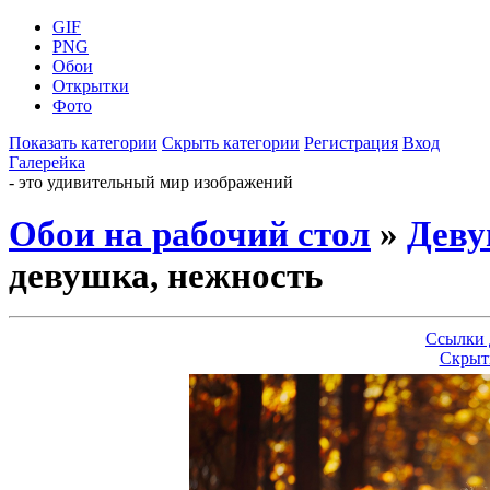
GIF
PNG
Обои
Открытки
Фото
Показать категории
Скрыть категории
Регистрация
Вход
Галерейка
- это удивительный мир изображений
Обои на рабочий стол
»
Дев
девушка, нежность
Ссылки 
Скрыт