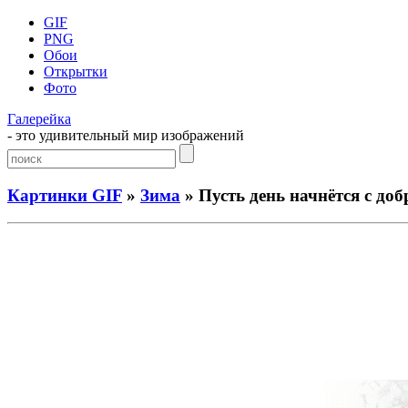
GIF
PNG
Обои
Открытки
Фото
Галерейка
- это удивительный мир изображений
Картинки GIF
»
Зима
» Пусть день начнётся с доб