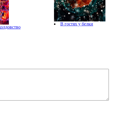
В гостях у белки
колдовство