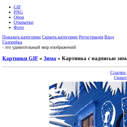
GIF
PNG
Обои
Открытки
Фото
Показать категории
Скрыть категории
Регистрация
Вход
Галерейка
- это удивительный мир изображений
Картинки GIF
»
Зима
» Картинка с надписью зим
Ссылки 
Скрыт