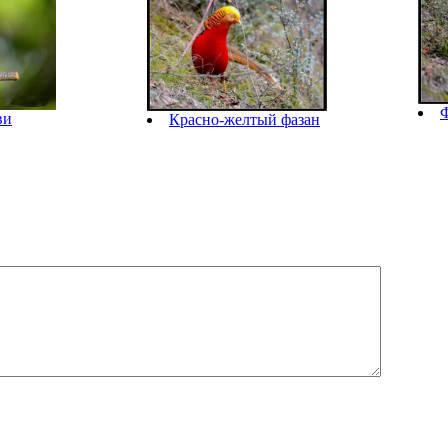
Ф
ви
Красно-желтый фазан