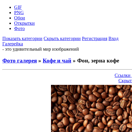
GIF
PNG
Обои
Открытки
Фото
Показать категории
Скрыть категории
Регистрация
Вход
Галерейка
- это удивительный мир изображений
Фото галерея
»
Кофе и чай
» Фон, зерна кофе
Ссылки 
Скрыт