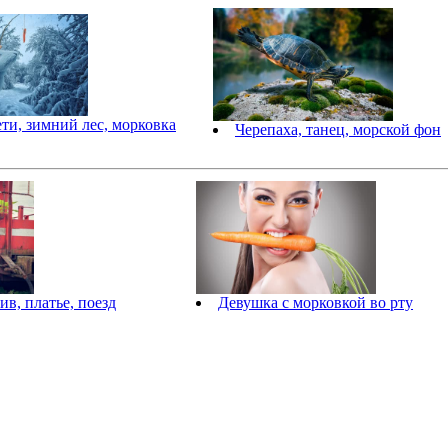
ети, зимний лес, морковка
Черепаха, танец, морской фон
в, платье, поезд
Девушка с морковкой во рту