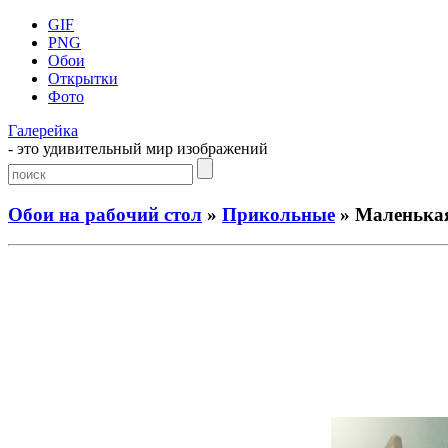
GIF
PNG
Обои
Открытки
Фото
Галерейка
- это удивительный мир изображений
Обои на рабочий стол
»
Прикольные
» Маленькая