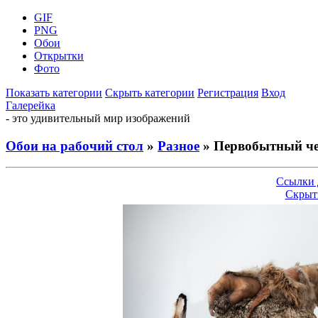
GIF
PNG
Обои
Открытки
Фото
Показать категории
Скрыть категории
Регистрация
Вход
Галерейка
- это удивительный мир изображений
Обои на рабочий стол
»
Разное
» Первобытный чел
Ссылки 
Скрыт