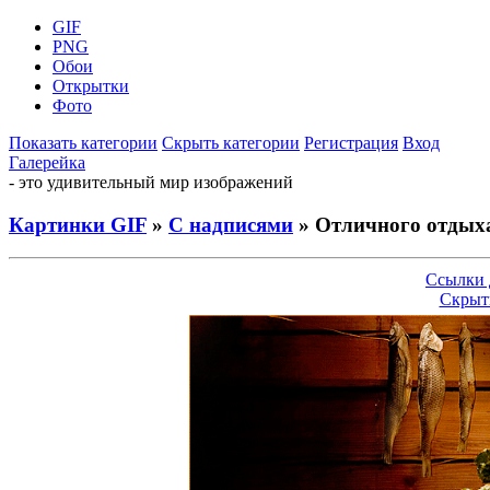
GIF
PNG
Обои
Открытки
Фото
Показать категории
Скрыть категории
Регистрация
Вход
Галерейка
- это удивительный мир изображений
Картинки GIF
»
С надписями
» Отличного отдыха
Ссылки 
Скрыт