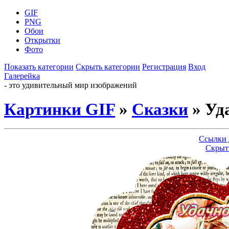
GIF
PNG
Обои
Открытки
Фото
Показать категории
Скрыть категории
Регистрация
Вход
Галерейка
- это удивительный мир изображений
Картинки GIF
»
Сказки
» Уд
Ссылки 
Скрыт