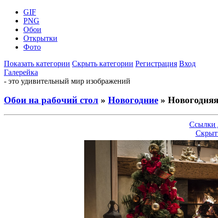
GIF
PNG
Обои
Открытки
Фото
Показать категории
Скрыть категории
Регистрация
Вход
Галерейка
- это удивительный мир изображений
Обои на рабочий стол
»
Новогодние
» Новогодняя
Ссылки 
Скрыт