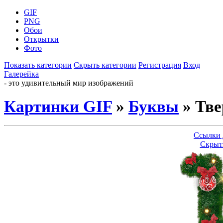
GIF
PNG
Обои
Открытки
Фото
Показать категории
Скрыть категории
Регистрация
Вход
Галерейка
- это удивительный мир изображений
Картинки GIF
»
Буквы
» Тве
Ссылки 
Скрыт