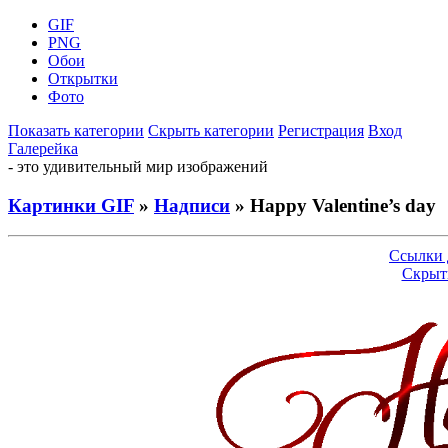
GIF
PNG
Обои
Открытки
Фото
Показать категории
Скрыть категории
Регистрация
Вход
Галерейка
- это удивительный мир изображений
Картинки GIF
»
Надписи
» Happy Valentine’s day
Ссылки 
Скрыт