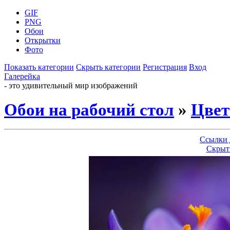
GIF
PNG
Обои
Открытки
Фото
Показать категории
Скрыть категории
Регистрация
Вход
Галерейка
- это удивительный мир изображений
Обои на рабочий стол
»
Цве
Ссылки 
Скрыт