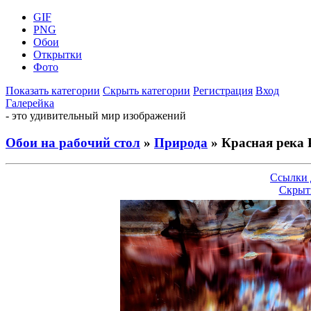
GIF
PNG
Обои
Открытки
Фото
Показать категории
Скрыть категории
Регистрация
Вход
Галерейка
- это удивительный мир изображений
Обои на рабочий стол
»
Природа
» Красная река 
Ссылки 
Скрыт